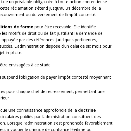
titue un préalable obligatoire à toute action contentieuse
r cette réclamation s’étend jusqu’au 31 décembre de la
recouvrement ou du versement de l’impôt contesté.
itions de forme
pour être recevable. Elle identifie
les motifs de droit ou de fait justifiant la demande de
appuyée par des références juridiques pertinentes,
ccès. L’administration dispose d’un délai de six mois pour
et implicite.
tre envisagées à ce stade :
 suspend l’obligation de payer l’impôt contesté moyennant
ctes pour chaque chef de redressement, permettant une
rieur
plique une connaissance approfondie de la
doctrine
t circulaires publiés par l’administration constituent des
ion. Lorsque l’administration s’est prononcée favorablement
peut invoquer le principe de confiance légitime ou