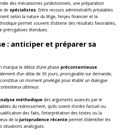
ndie des mécanismes juridictionnels, une préparation
ce de
spécialistes
. Entre recours administratifs préalables
ient selon la nature du litige, l’enjeu financier et la
hodique permet souvent d’obtenir des résultats favorables,
e prérogatives étendues.
 : anticiper et préparer sa
ion marque le début d’une phase
précontentieuse
alement d’un délai de 30 jours, prorogeable sur demande,
constitue un moment privilégié pour établir un dialogue
contentieux ultérieur.
analyse méthodique
des arguments avancés par le
s faibles du redressement, qu’ils soient d’ordre factuel ou
alification des faits, l’interprétation des textes ou la
ieux de la
jurisprudence récente
permet d’identifier les
s situations analogues.