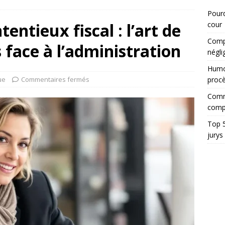
Pourq
entieux fiscal : l’art de
cour
Compt
 face à l’administration
négli
Humor
ue
Commentaires fermés
proc
Comme
comp
Top 5
jurys