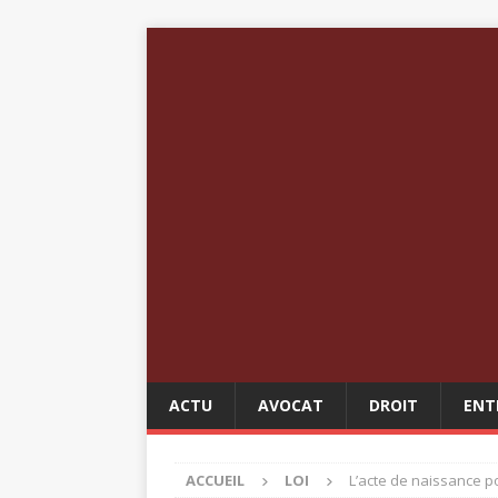
ACTU
AVOCAT
DROIT
ENT
ACCUEIL
LOI
L’acte de naissance po