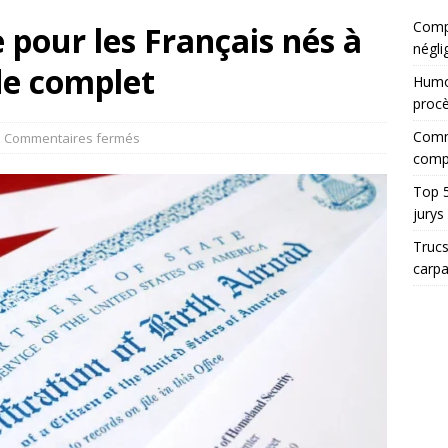
Compt
 pour les Français nés à
négli
ide complet
Humor
proc
Comme
Commentaires fermés
comp
Top 5
jurys
Trucs
carp