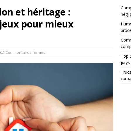
Compt
ion et héritage :
négli
jeux pour mieux
Humor
proc
Comme
comp
Commentaires fermés
Top 5
jurys
Trucs
carp