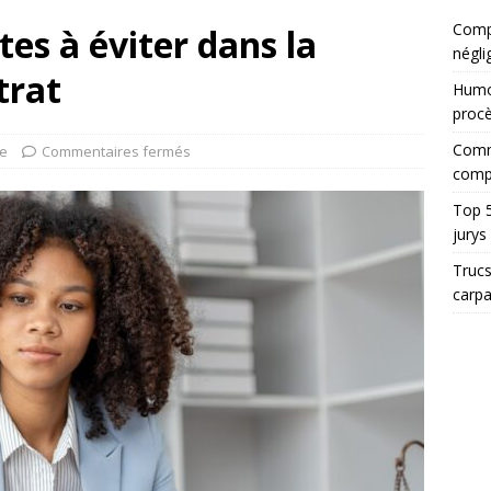
Compt
es à éviter dans la
négli
trat
Humor
proc
Comme
ue
Commentaires fermés
comp
Top 5
jurys
Trucs
carp