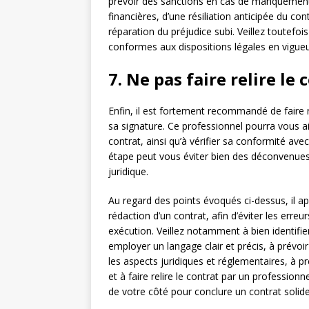
prévoir des sanctions en cas de manquement
financières, d’une résiliation anticipée du c
réparation du préjudice subi. Veillez toutefo
conformes aux dispositions légales en vigueu
7. Ne pas faire relire le
Enfin, il est fortement recommandé de faire re
sa signature. Ce professionnel pourra vous ai
contrat, ainsi qu’à vérifier sa conformité ave
étape peut vous éviter bien des déconvenues 
juridique.
Au regard des points évoqués ci-dessus, il app
rédaction d’un contrat, afin d’éviter les err
exécution. Veillez notamment à bien identifier
employer un langage clair et précis, à prévoi
les aspects juridiques et réglementaires, à p
et à faire relire le contrat par un profession
de votre côté pour conclure un contrat solide