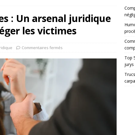
Compt
es : Un arsenal juridique
négli
Humor
éger les victimes
proc
Comme
ridique
Commentaires fermés
comp
Top 5
jurys
Trucs
carp