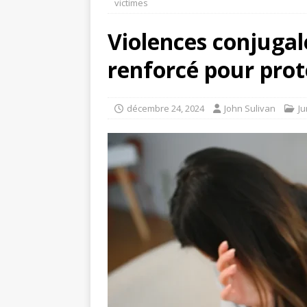
victimes
Violences conjugal
renforcé pour prot
décembre 24, 2024
John Sulivan
Ju