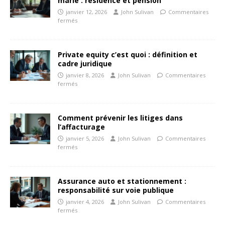
marié : résidence et pension
janvier 12, 2026
John Sulivan
Commentaires
fermés
Private equity c’est quoi : définition et
cadre juridique
janvier 8, 2026
John Sulivan
Commentaires
fermés
Comment prévenir les litiges dans
l’affacturage
janvier 5, 2026
John Sulivan
Commentaires
fermés
Assurance auto et stationnement :
responsabilité sur voie publique
janvier 4, 2026
John Sulivan
Commentaires
fermés