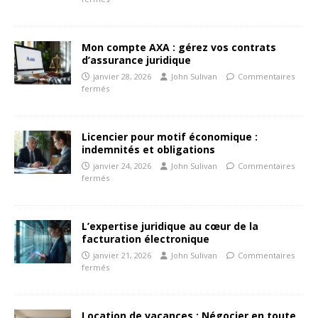
Mon compte AXA : gérez vos contrats
d’assurance juridique
janvier 28, 2026
John Sulivan
Commentaires
fermés
Licencier pour motif économique :
indemnités et obligations
janvier 24, 2026
John Sulivan
Commentaires
fermés
L’expertise juridique au cœur de la
facturation électronique
janvier 21, 2026
John Sulivan
Commentaires
fermés
Location de vacances : Négocier en toute