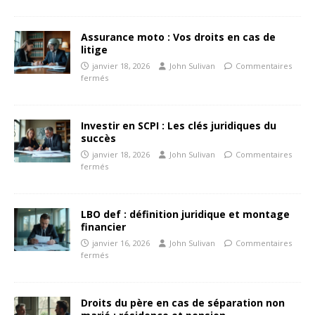
Assurance moto : Vos droits en cas de
litige
janvier 18, 2026
John Sulivan
Commentaires
fermés
Investir en SCPI : Les clés juridiques du
succès
janvier 18, 2026
John Sulivan
Commentaires
fermés
LBO def : définition juridique et montage
financier
janvier 16, 2026
John Sulivan
Commentaires
fermés
Droits du père en cas de séparation non