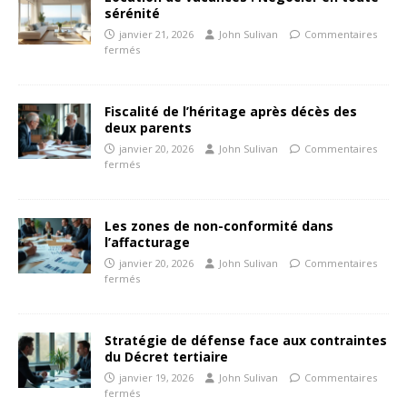
sérénité
janvier 21, 2026
John Sulivan
Commentaires
fermés
Fiscalité de l’héritage après décès des
deux parents
janvier 20, 2026
John Sulivan
Commentaires
fermés
Les zones de non-conformité dans
l’affacturage
janvier 20, 2026
John Sulivan
Commentaires
fermés
Stratégie de défense face aux contraintes
du Décret tertiaire
janvier 19, 2026
John Sulivan
Commentaires
fermés