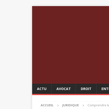
ACTU
AVOCAT
DROIT
ENT
ACCUEIL
JURIDIQUE
Comprendre le