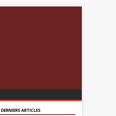
 DERNIERS ARTICLES