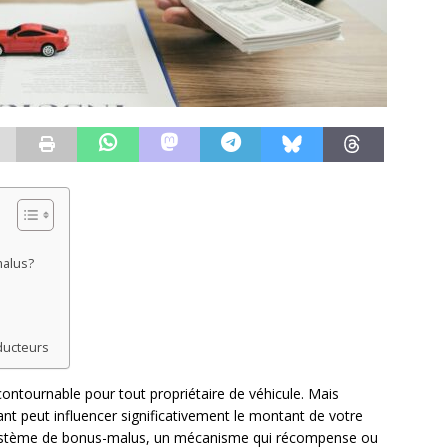
malus?
ducteurs
ontournable pour tout propriétaire de véhicule. Mais
t peut influencer significativement le montant de votre
e système de bonus-malus, un mécanisme qui récompense ou