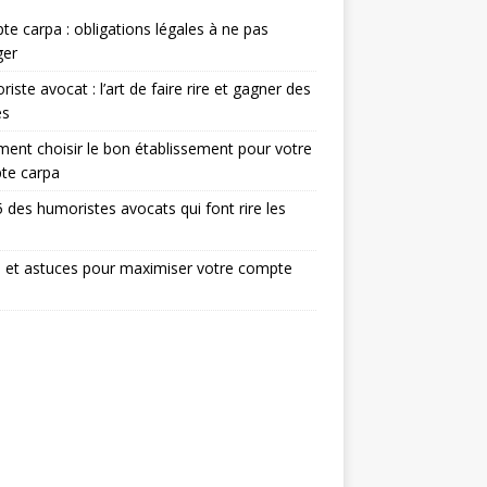
e carpa : obligations légales à ne pas
ger
iste avocat : l’art de faire rire et gagner des
ès
nt choisir le bon établissement pour votre
te carpa
 des humoristes avocats qui font rire les
 et astuces pour maximiser votre compte
a