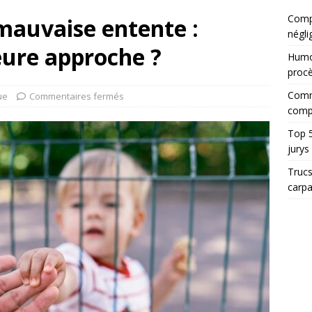
Compt
mauvaise entente :
négli
leure approche ?
Humor
proc
Comme
ue
Commentaires fermés
comp
Top 5
jurys
Trucs
carp