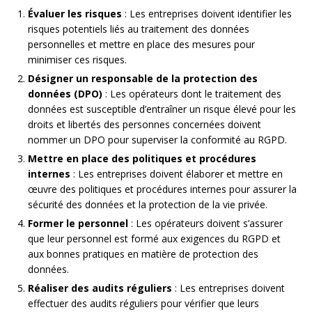
Évaluer les risques
: Les entreprises doivent identifier les
risques potentiels liés au traitement des données
personnelles et mettre en place des mesures pour
minimiser ces risques.
Désigner un responsable de la protection des
données (DPO)
: Les opérateurs dont le traitement des
données est susceptible d’entraîner un risque élevé pour les
droits et libertés des personnes concernées doivent
nommer un DPO pour superviser la conformité au RGPD.
Mettre en place des politiques et procédures
internes
: Les entreprises doivent élaborer et mettre en
œuvre des politiques et procédures internes pour assurer la
sécurité des données et la protection de la vie privée.
Former le personnel
: Les opérateurs doivent s’assurer
que leur personnel est formé aux exigences du RGPD et
aux bonnes pratiques en matière de protection des
données.
Réaliser des audits réguliers
: Les entreprises doivent
effectuer des audits réguliers pour vérifier que leurs