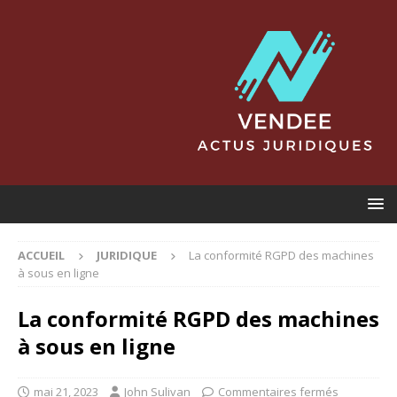
ACCUEIL
JURIDIQUE
La conformité RGPD des machines
à sous en ligne
La conformité RGPD des machines
à sous en ligne
mai 21, 2023
John Sulivan
Commentaires fermés