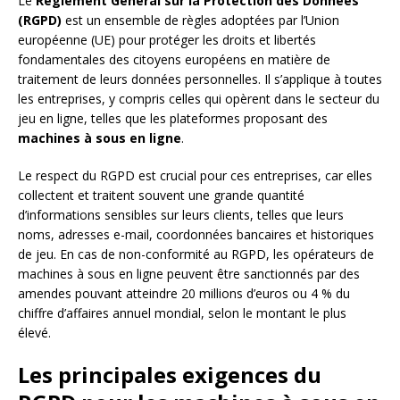
Le
Règlement Général sur la Protection des Données
(RGPD)
est un ensemble de règles adoptées par l’Union
européenne (UE) pour protéger les droits et libertés
fondamentales des citoyens européens en matière de
traitement de leurs données personnelles. Il s’applique à toutes
les entreprises, y compris celles qui opèrent dans le secteur du
jeu en ligne, telles que les plateformes proposant des
machines à sous en ligne
.
Le respect du RGPD est crucial pour ces entreprises, car elles
collectent et traitent souvent une grande quantité
d’informations sensibles sur leurs clients, telles que leurs
noms, adresses e-mail, coordonnées bancaires et historiques
de jeu. En cas de non-conformité au RGPD, les opérateurs de
machines à sous en ligne peuvent être sanctionnés par des
amendes pouvant atteindre 20 millions d’euros ou 4 % du
chiffre d’affaires annuel mondial, selon le montant le plus
élevé.
Les principales exigences du