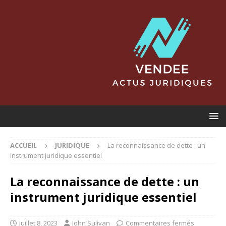
ACCUEIL
JURIDIQUE
La reconnaissance de dette : un
instrument juridique essentiel
La reconnaissance de dette : un
instrument juridique essentiel
juillet 8, 2023
John Sulivan
Commentaires fermés