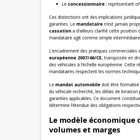
Le
concessionnaire
: représentant of
Ces distinctions ont des implications juridi
garanties. Le
mandataire
n’est jamais propr
cassation
a d’ailleurs clarifié cette positi
mandataire agit comme simple intermédiaire 
L’encadrement des pratiques commerciales d
européenne 2007/46/CE
, transposée en dr
des véhicules à l’échelle européenne. Cette r
mandataires respectent les normes techniqu
Le
mandat automobile
doit être formalisé 
du véhicule recherché, les délais de livraiso
garanties applicables. Ce document constitue l
détermine l’étendue des obligations respectiv
Le modèle économique d
volumes et marges