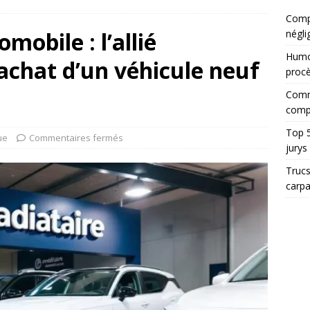
Compt
obile : l’allié
négli
Humor
’achat d’un véhicule neuf
proc
Comme
comp
Top 5
ue
Commentaires fermés
jurys
Trucs
carp