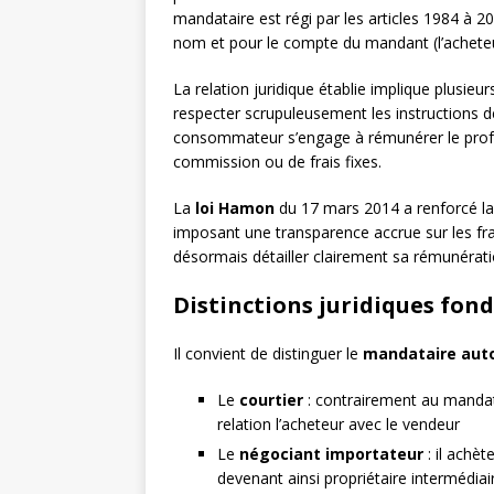
mandataire est régi par les articles 1984 à 2
nom et pour le compte du mandant (l’acheteur)
La relation juridique établie implique plusieu
respecter scrupuleusement les instructions de 
consommateur s’engage à rémunérer le profe
commission ou de frais fixes.
La
loi Hamon
du 17 mars 2014 a renforcé l
imposant une transparence accrue sur les fra
désormais détailler clairement sa rémunérat
Distinctions juridiques fo
Il convient de distinguer le
mandataire aut
Le
courtier
: contrairement au mandata
relation l’acheteur avec le vendeur
Le
négociant importateur
: il achè
devenant ainsi propriétaire intermédiai