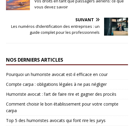
Vos droits en tant que passagers aériens: ce que
vous devez savoir
SUIVANT
Les numéros d’identification des entreprises : un
guide complet pour les professionnels
NOS DERNIERS ARTICLES
Pourquoi un humoriste avocat est-il efficace en cour
Compte carpa : obligations légales à ne pas négliger
Humoriste avocat : l’art de faire rire et gagner des procès
Comment choisir le bon établissement pour votre compte
carpa
Top 5 des humoristes avocats qui font rire les jurys