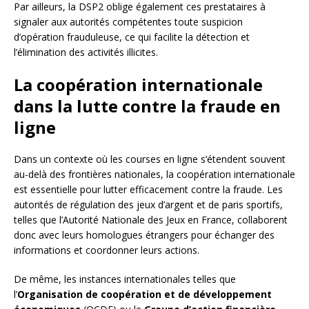
Par ailleurs, la DSP2 oblige également ces prestataires à
signaler aux autorités compétentes toute suspicion
d’opération frauduleuse, ce qui facilite la détection et
l’élimination des activités illicites.
La coopération internationale
dans la lutte contre la fraude en
ligne
Dans un contexte où les courses en ligne s’étendent souvent
au-delà des frontières nationales, la coopération internationale
est essentielle pour lutter efficacement contre la fraude. Les
autorités de régulation des jeux d’argent et de paris sportifs,
telles que l’Autorité Nationale des Jeux en France, collaborent
donc avec leurs homologues étrangers pour échanger des
informations et coordonner leurs actions.
De même, les instances internationales telles que
l’
Organisation de coopération et de développement