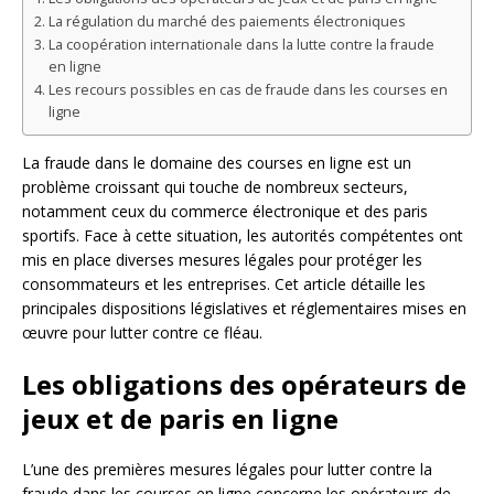
La régulation du marché des paiements électroniques
La coopération internationale dans la lutte contre la fraude
en ligne
Les recours possibles en cas de fraude dans les courses en
ligne
La fraude dans le domaine des courses en ligne est un
problème croissant qui touche de nombreux secteurs,
notamment ceux du commerce électronique et des paris
sportifs. Face à cette situation, les autorités compétentes ont
mis en place diverses mesures légales pour protéger les
consommateurs et les entreprises. Cet article détaille les
principales dispositions législatives et réglementaires mises en
œuvre pour lutter contre ce fléau.
Les obligations des opérateurs de
jeux et de paris en ligne
L’une des premières mesures légales pour lutter contre la
fraude dans les courses en ligne concerne les opérateurs de