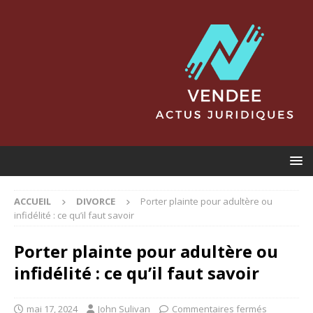
ACCUEIL
DIVORCE
Porter plainte pour adultère ou
infidélité : ce qu’il faut savoir
Porter plainte pour adultère ou
infidélité : ce qu’il faut savoir
mai 17, 2024
John Sulivan
Commentaires fermés