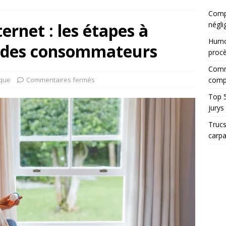
Compt
ternet : les étapes à
négli
Humor
ts des consommateurs
proc
Comme
ique
Commentaires fermés
comp
Top 5
jurys
Trucs
carp