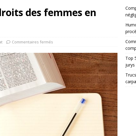
Compt
 droits des femmes en
négli
Humor
proc
Comme
at
Commentaires fermés
comp
Top 5
jurys
Trucs
carp